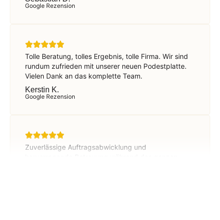
Google Rezension
Tolle Beratung, tolles Ergebnis, tolle Firma. Wir sind
rundum zufrieden mit unserer neuen Podestplatte.
Vielen Dank an das komplette Team.
Kerstin K.
Google Rezension
Zuverlässige Auftragsabwicklung und
hervorragende Betreuung während des ganzen
Vorganges. Fairer Preis für die durchgeführten
Arbeiten! Besten Dank!!! Uneingeschränkte
Weiterempfehlung!
D.B.
Google Rezension