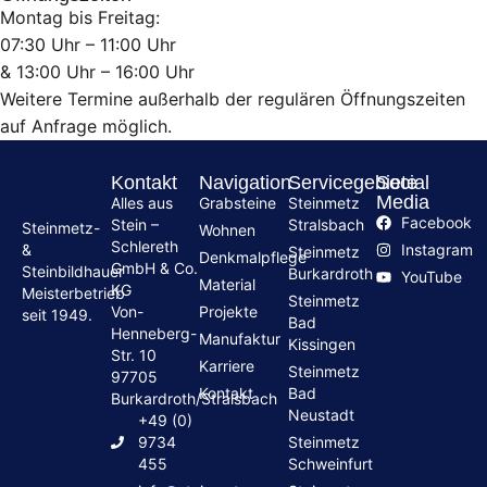
Montag bis Freitag:
07:30 Uhr – 11:00 Uhr
& 13:00 Uhr – 16:00 Uhr
Weitere Termine außerhalb der regulären Öffnungszeiten
auf Anfrage möglich.
Kontakt
Navigation
Servicegebiete
Social
Media
Alles aus
Grabsteine
Steinmetz
Facebook
Stein –
Stralsbach
Steinmetz-
Wohnen
Schlereth
Instagram
&
Steinmetz
Denkmalpflege
GmbH & Co.
Steinbildhauer
Burkardroth
YouTube
Material
KG
Meisterbetrieb
Steinmetz
Von-
Projekte
seit 1949.
Bad
Henneberg-
Manufaktur
Kissingen
Str. 10
Karriere
Steinmetz
97705
Kontakt
Bad
Burkardroth/Stralsbach
Neustadt
+49 (0)
9734
Steinmetz
455
Schweinfurt