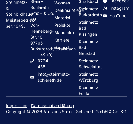
Facebook
Stein –
Stralsbach
Steinmetz-
Wohnen
Schlereth
Instagram
&
Steinmetz
Denkmalpflege
GmbH & Co.
Steinbildhauer
Burkardroth
YouTube
Material
KG
Meisterbetrieb
Steinmetz
Von-
Projekte
seit 1949.
Bad
Henneberg-
Manufaktur
Kissingen
Str. 10
Karriere
Steinmetz
97705
Kontakt
Bad
Burkardroth/Stralsbach
Neustadt
+49 (0)
9734
Steinmetz
455
Schweinfurt
info@steinmetz-
Steinmetz
schlereth.de
Würzburg
Steinmetz
Fulda
Impressum
|
Datenschutzerklärung
|
Copyright © 2026 Alles aus Stein – Schlereth GmbH & Co. KG