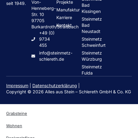
Von-
Projekte
seit 1949.
Bad
Henneberg-
Manufaktur
Kissingen
Str. 10
Karriere
Steinmetz
97705
Kontakt
Bad
Burkardroth/Stralsbach
Neustadt
+49 (0)
9734
Steinmetz
455
Schweinfurt
info@steinmetz-
Steinmetz
schlereth.de
Würzburg
Steinmetz
Fulda
Impressum
|
Datenschutzerklärung
|
Copyright © 2026 Alles aus Stein – Schlereth GmbH & Co. KG
Grabsteine
Wohnen