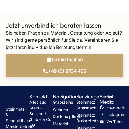
Jetzt unverbindlich beraten lassen
Sie haben Fragen zu Material, Gestaltung oder Ablauf?
Wir sind gerne persönlich für Sie da. Vereinbaren Sie
jetzt Ihren individuellen Beratungstermin.
Termin buchen
+49 (0) 9734 455
Kontakt
Navigation
Servicegebiete
Social
Media
Alles aus
Grabsteine
Steinmetz
Facebook
Stein –
Stralsbach
Steinmetz-
Wohnen
Schlereth
Instagram
&
Steinmetz
Denkmalpflege
GmbH & Co.
Steinbildhauer
Burkardroth
YouTube
Material
KG
Meisterbetrieb
Steinmetz