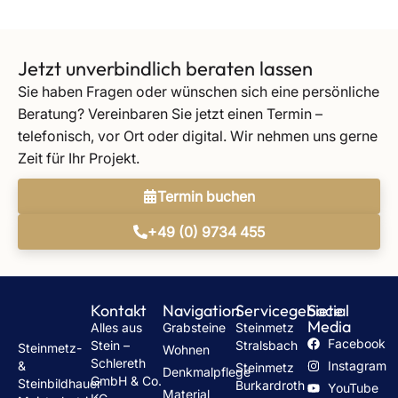
Jetzt unverbindlich beraten lassen
Sie haben Fragen oder wünschen sich eine persönliche
Beratung? Vereinbaren Sie jetzt einen Termin –
telefonisch, vor Ort oder digital. Wir nehmen uns gerne
Zeit für Ihr Projekt.
Termin buchen
+49 (0) 9734 455
Kontakt
Navigation
Servicegebiete
Social
Media
Alles aus
Grabsteine
Steinmetz
Facebook
Stein –
Stralsbach
Steinmetz-
Wohnen
Schlereth
Instagram
&
Steinmetz
Denkmalpflege
GmbH & Co.
Steinbildhauer
Burkardroth
YouTube
Material