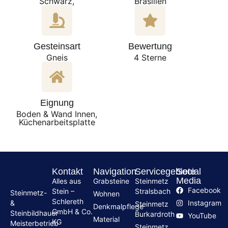
Schwarz,
Brasilien
Gesteinsart
Bewertung
Gneis
4 Sterne
Eignung
Boden & Wand Innen,
Küchenarbeitsplatte
Kontakt
Navigation
Servicegebiete
Social
Media
Alles aus
Grabsteine
Steinmetz
Facebook
Stein –
Stralsbach
Steinmetz-
Wohnen
Schlereth
Instagram
&
Steinmetz
Denkmalpflege
GmbH & Co.
Steinbildhauer
Burkardroth
YouTube
Material
KG
Meisterbetrieb
Steinmetz