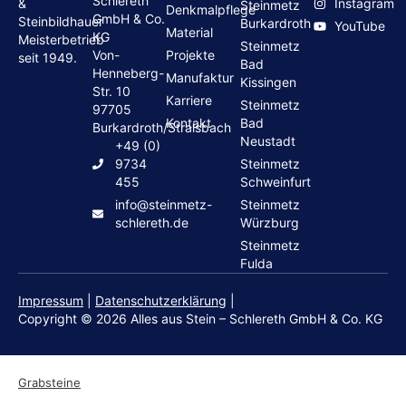
Schlereth
Instagram
&
Steinmetz
Denkmalpflege
GmbH & Co.
Steinbildhauer
Burkardroth
YouTube
Material
KG
Meisterbetrieb
Steinmetz
Von-
Projekte
seit 1949.
Bad
Henneberg-
Manufaktur
Kissingen
Str. 10
Karriere
Steinmetz
97705
Kontakt
Bad
Burkardroth/Stralsbach
Neustadt
+49 (0)
9734
Steinmetz
455
Schweinfurt
info@steinmetz-
Steinmetz
schlereth.de
Würzburg
Steinmetz
Fulda
Impressum
|
Datenschutzerklärung
|
Copyright © 2026 Alles aus Stein – Schlereth GmbH & Co. KG
Grabsteine