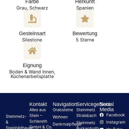
Farbe
Herkunft
Grau, Schwarz
Spanien
Gesteinsart
Bewertung
Silestone
5 Sterne
Eignung
Boden & Wand Innen,
Küchenarbeitsplatte
Kontakt
Navigation
Servicegebiete
Social
Media
Alles aus
Grabsteine
Steinmetz
Facebook
Stein –
Stralsbach
Steinmetz-
Wohnen
Schlereth
Instagram
&
Steinmetz
Denkmalpflege
GmbH & Co.
Steinbildhauer
Burkardroth