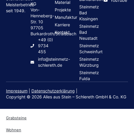
YouTube
Material
KG
Meisterbetrieb
Steinmetz
Von-
Projekte
seit 1949.
Bad
Henneberg-
Manufaktur
Kissingen
Str. 10
Karriere
Steinmetz
97705
Kontakt
Bad
Burkardroth/Stralsbach
Neustadt
+49 (0)
9734
Steinmetz
455
Schweinfurt
info@steinmetz-
Steinmetz
schlereth.de
Würzburg
Steinmetz
Fulda
Impressum
|
Datenschutzerklärung
|
Copyright © 2026 Alles aus Stein – Schlereth GmbH & Co. KG
Grabsteine
Wohnen