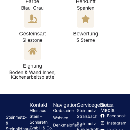
Farbe
Herkunft
Blau, Grau
Spanien
Gesteinsart
Bewertung
Silestone
5 Sterne
Eignung
Boden & Wand Innen,
Küchenarbeitsplatte
Kontakt
Navigation
Servicegebiete
Social
Media
Alles aus
Grabsteine
Steinmetz
Facebook
Stein –
Stralsbach
Steinmetz-
Wohnen
Schlereth
Instagram
&
Steinmetz
Denkmalpflege
GmbH & Co.
Steinbildhauer
Burkardroth