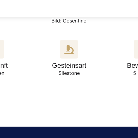
Bild: Cosentino
nft
Gesteinsart
Bew
en
Silestone
5 