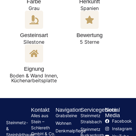
Farbe
Herkunft
Grau
Spanien
Gesteinsart
Bewertung
Silestone
5 Sterne
Eignung
Boden & Wand Innen,
Küchenarbeitsplatte
Kontakt
Navigation
Servicegebiete
Social
Media
Alles aus
Grabsteine
Steinmetz
Facebook
Stein –
Stralsbach
Steinmetz-
Wohnen
Schlereth
Instagram
&
Steinmetz
Denkmalpflege
GmbH & Co.
Steinbildhauer
Burkardroth