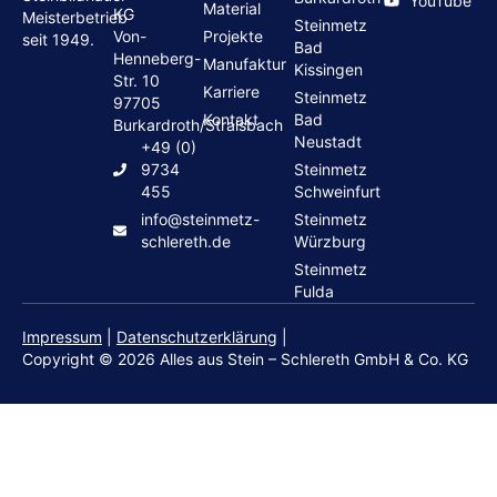
YouTube
Material
KG
Meisterbetrieb
Steinmetz
Von-
Projekte
seit 1949.
Bad
Henneberg-
Manufaktur
Kissingen
Str. 10
Karriere
Steinmetz
97705
Kontakt
Bad
Burkardroth/Stralsbach
Neustadt
+49 (0)
9734
Steinmetz
455
Schweinfurt
info@steinmetz-
Steinmetz
schlereth.de
Würzburg
Steinmetz
Fulda
Impressum
|
Datenschutzerklärung
|
Copyright © 2026 Alles aus Stein – Schlereth GmbH & Co. KG
Grabsteine