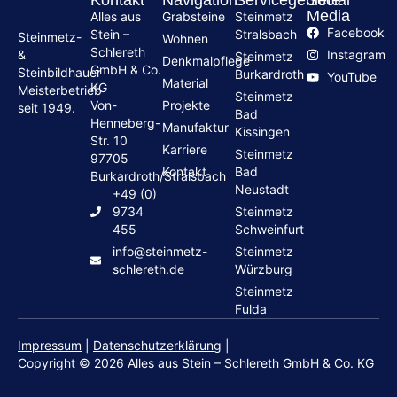
Kontakt
Navigation
Servicegebiete
Social
Media
Alles aus
Grabsteine
Steinmetz
Facebook
Stein –
Stralsbach
Steinmetz-
Wohnen
Schlereth
Instagram
&
Steinmetz
Denkmalpflege
GmbH & Co.
Steinbildhauer
Burkardroth
YouTube
Material
KG
Meisterbetrieb
Steinmetz
Von-
Projekte
seit 1949.
Bad
Henneberg-
Manufaktur
Kissingen
Str. 10
Karriere
Steinmetz
97705
Kontakt
Bad
Burkardroth/Stralsbach
Neustadt
+49 (0)
9734
Steinmetz
455
Schweinfurt
info@steinmetz-
Steinmetz
schlereth.de
Würzburg
Steinmetz
Fulda
Impressum
|
Datenschutzerklärung
|
Copyright © 2026 Alles aus Stein – Schlereth GmbH & Co. KG