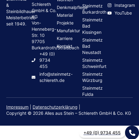
Schlereth
Instagram
&
Steinmetz
Denkmalpflege
GmbH & Co.
Steinbildhauer
Burkardroth
YouTube
Material
KG
Meisterbetrieb
Steinmetz
Von-
Projekte
seit 1949.
Bad
Henneberg-
Manufaktur
Kissingen
Str. 10
Karriere
Steinmetz
97705
Kontakt
Bad
Burkardroth/Stralsbach
Neustadt
+49 (0)
9734
Steinmetz
455
Schweinfurt
info@steinmetz-
Steinmetz
schlereth.de
Würzburg
Steinmetz
Fulda
Impressum
|
Datenschutzerklärung
|
Copyright © 2026 Alles aus Stein – Schlereth GmbH & Co. KG
+49 (0) 9734 455