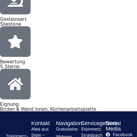
Gesteinsart
Silestone
Bewertung
5 Sterne
Eignung
Boden & Wand Innen, Küchenarbeitsplatte
Kontakt
Navigation
Servicegebiete
Social
Media
Alles aus
Grabsteine
Steinmetz
Facebook
Stein –
Stralsbach
Steinmetz-
Wohnen