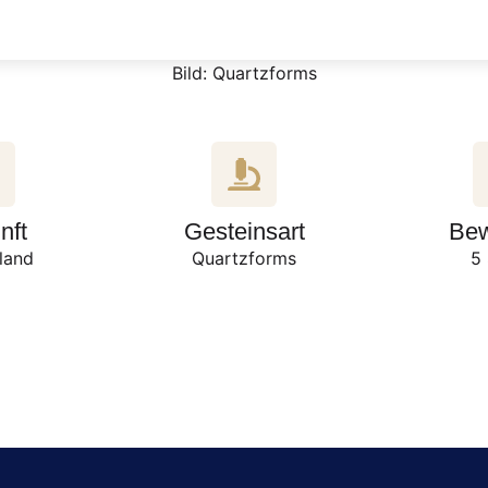
Bild: Quartzforms
nft
Gesteinsart
Bew
land
Quartzforms
5 