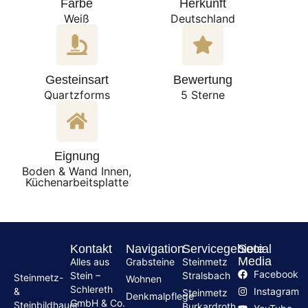
Farbe
Herkunft
Weiß
Deutschland
Gesteinsart
Bewertung
Quartzforms
5 Sterne
Eignung
Boden & Wand Innen,
Küchenarbeitsplatte
Kontakt
Navigation
Servicegebiete
Social
Media
Alles aus
Grabsteine
Steinmetz
Facebook
Stein –
Stralsbach
Steinmetz-
Wohnen
Schlereth
Instagram
&
Steinmetz
Denkmalpflege
GmbH & Co.
Steinbildhauer
Burkardroth