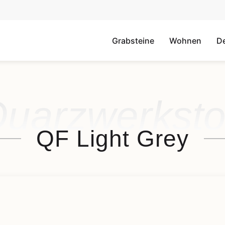
Grabsteine
Wohnen
D
uarzwerksto
QF Light Grey