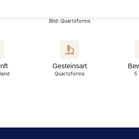
Bild: Quartzforms
nft
Gesteinsart
Bew
land
Quartzforms
5 