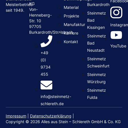
Faceboo
KG
Burkardroth
Meisterbetrieb
Material
Von-
seit 1949.
Steinmetz
Henneberg-
Projekte
Bad
Str. 10
Manufaktur
Instagra
97705
Kissingen
Burkardroth/Stralsbach
Karriere
Steinmetz
Kontakt
Bad
YouTube
Neustadt
+49
Steinmetz
(0)
Schweinfurt
9734
455
Steinmetz
Würzburg
Steinmetz
info@steinmetz-
Fulda
schlereth.de
Impressum
|
Datenschutzerklärung
|
Copyright © 2026 Alles aus Stein – Schlereth GmbH & Co. KG