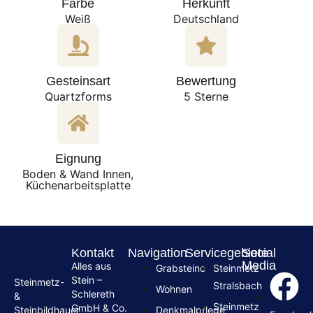
Farbe
Herkunft
Weiß
Deutschland
Gesteinsart
Bewertung
Quartzforms
5 Sterne
Eignung
Boden & Wand Innen,
Küchenarbeitsplatte
Kontakt
Navigation
Servicegebiete
Social
Media
Alles aus
Grabsteine
Steinmetz
Stein –
Steinmetz-
Stralsbach
Wohnen
Schlereth
&
Steinmetz
GmbH & Co.
Denkmalpflege
Steinbildhauer