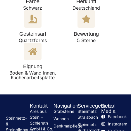
Farbe
Herkunft
Schwarz
Deutschland
Gesteinsart
Bewertung
Quartzforms
5 Sterne
Eignung
Boden & Wand Innen,
Küchenarbeitsplatte
Kontakt
Navigation
Servicegebiete
Social
Media
Alles aus
Grabsteine
Steinmetz
Facebook
Stein –
Stralsbach
Steinmetz-
Wohnen
Schlereth
Instagram
&
Steinmetz
Denkmalpflege
GmbH & Co.
Steinbildhauer
Burkardroth