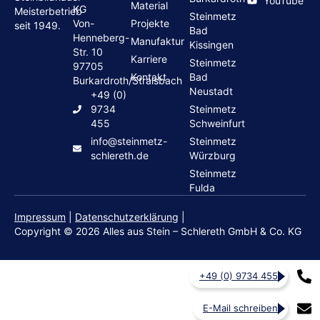
YouTube
Material
KG
Meisterbetrieb
Steinmetz
Von-
Projekte
seit 1949.
Bad
Henneberg-
Manufaktur
Kissingen
Str. 10
Karriere
Steinmetz
97705
Kontakt
Bad
Burkardroth/Stralsbach
Neustadt
+49 (0)
9734
Steinmetz
455
Schweinfurt
info@steinmetz-
Steinmetz
schlereth.de
Würzburg
Steinmetz
Fulda
Impressum
|
Datenschutzerklärung
|
Copyright © 2026 Alles aus Stein – Schlereth GmbH & Co. KG
+49 (0) 9734 455
E-Mail schreiben