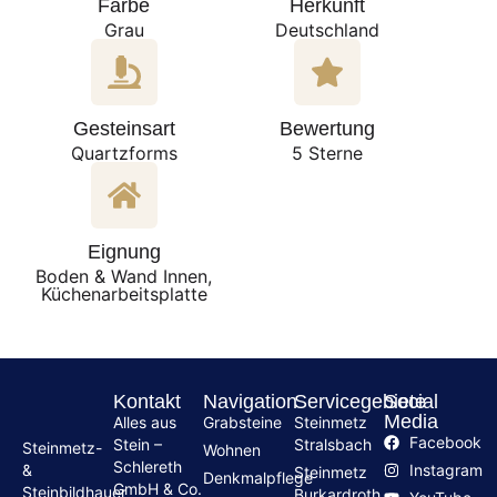
Farbe
Herkunft
Grau
Deutschland
Gesteinsart
Bewertung
Quartzforms
5 Sterne
Eignung
Boden & Wand Innen,
Küchenarbeitsplatte
Kontakt
Navigation
Servicegebiete
Social
Media
Alles aus
Grabsteine
Steinmetz
Facebook
Stein –
Stralsbach
Steinmetz-
Wohnen
Schlereth
Instagram
&
Steinmetz
Denkmalpflege
GmbH & Co.
Steinbildhauer
Burkardroth