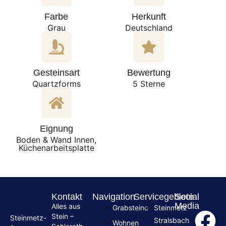
Farbe
Herkunft
Grau
Deutschland
Gesteinsart
Bewertung
Quartzforms
5 Sterne
Eignung
Boden & Wand Innen,
Küchenarbeitsplatte
Kontakt
Navigation
Servicegebiete
Social
Media
Alles aus
Grabsteine
Steinmetz
Stein –
Steinmetz-
Stralsbach
Wohnen