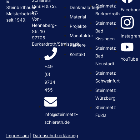
Schlereth
&
Steinmetz
GmbH & Co.
Denkmalpflege
Steinbildhauer
Faceboo
KG
Burkardroth
Meisterbetrieb
Material
Von-
seit 1949.
Steinmetz
Henneberg-
Projekte
Bad
Str. 10
Manufaktur
Instagra
97705
Kissingen
Burkardroth/Stralsbach
Karriere
Steinmetz
Kontakt
Bad
YouTube
Neustadt
+49
Steinmetz
(0)
Schweinfurt
9734
455
Steinmetz
Würzburg
Steinmetz
info@steinmetz-
Fulda
schlereth.de
Impressum
|
Datenschutzerklärung
|