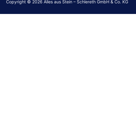
Copyright © 2026 Alles aus Stein – Schlereth GmbH & Co. KG
Grabsteine
Wohnen
Denkmalpflege
Material
Manufaktur
Projekte
Karriere
Kontakt
Für Geschäftskunden