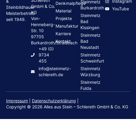
Schlereth
Instagram
&
Steinmetz
Denkmalpflege
GmbH & Co.
Steinbildhauer
Burkardroth
YouTube
Material
KG
Meisterbetrieb
Steinmetz
Von-
Projekte
seit 1949.
Bad
Henneberg-
Manufaktur
Kissingen
Str. 10
Karriere
Steinmetz
97705
Kontakt
Bad
Burkardroth/Stralsbach
Neustadt
+49 (0)
9734
Steinmetz
455
Schweinfurt
info@steinmetz-
Steinmetz
schlereth.de
Würzburg
Steinmetz
Fulda
Impressum
|
Datenschutzerklärung
|
Copyright © 2026 Alles aus Stein – Schlereth GmbH & Co. KG