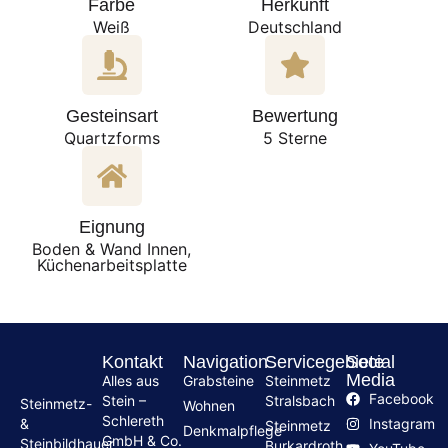
Farbe
Herkunft
Weiß
Deutschland
Gesteinsart
Bewertung
Quartzforms
5 Sterne
Eignung
Boden & Wand Innen,
Küchenarbeitsplatte
Kontakt
Navigation
Servicegebiete
Social
Media
Alles aus
Grabsteine
Steinmetz
Facebook
Stein –
Stralsbach
Steinmetz-
Wohnen
Schlereth
Instagram
&
Steinmetz
Denkmalpflege
GmbH & Co.
Steinbildhauer
Burkardroth