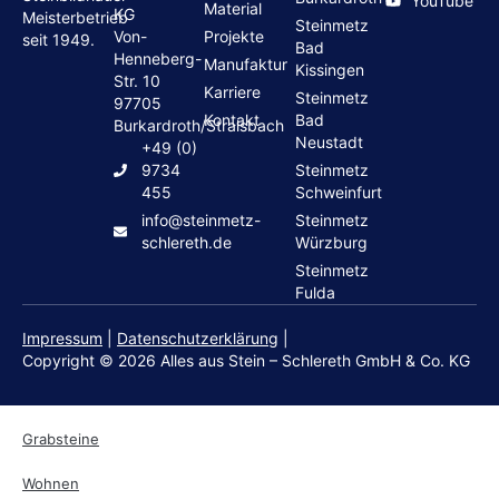
YouTube
Material
KG
Meisterbetrieb
Steinmetz
Von-
Projekte
seit 1949.
Bad
Henneberg-
Manufaktur
Kissingen
Str. 10
Karriere
Steinmetz
97705
Kontakt
Bad
Burkardroth/Stralsbach
Neustadt
+49 (0)
9734
Steinmetz
455
Schweinfurt
info@steinmetz-
Steinmetz
schlereth.de
Würzburg
Steinmetz
Fulda
Impressum
|
Datenschutzerklärung
|
Copyright © 2026 Alles aus Stein – Schlereth GmbH & Co. KG
Grabsteine
Wohnen