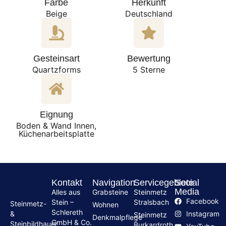
Farbe
Herkunft
Beige
Deutschland
Gesteinsart
Bewertung
Quartzforms
5 Sterne
Eignung
Boden & Wand Innen,
Küchenarbeitsplatte
Kontakt
Navigation
Servicegebiete
Social
Media
Alles aus
Grabsteine
Steinmetz
Facebook
Stein –
Stralsbach
Steinmetz-
Wohnen
Schlereth
Instagram
&
Steinmetz
Denkmalpflege
GmbH & Co.
Steinbildhauer
Burkardroth