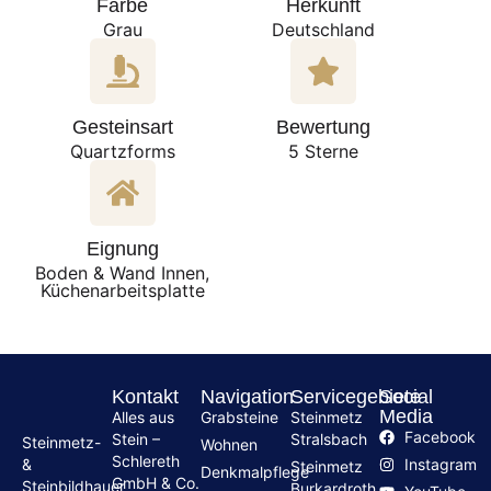
Farbe
Herkunft
Grau
Deutschland
Gesteinsart
Bewertung
Quartzforms
5 Sterne
Eignung
Boden & Wand Innen,
Küchenarbeitsplatte
Kontakt
Navigation
Servicegebiete
Social
Media
Alles aus
Grabsteine
Steinmetz
Facebook
Stein –
Stralsbach
Steinmetz-
Wohnen
Schlereth
Instagram
&
Steinmetz
Denkmalpflege
GmbH & Co.
Steinbildhauer
Burkardroth