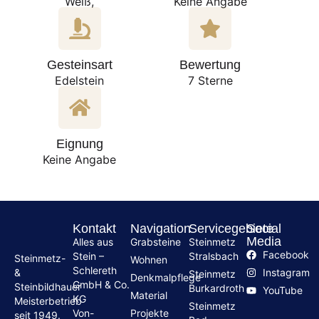
Weiß,
Keine Angabe
Gesteinsart
Bewertung
Edelstein
7 Sterne
Eignung
Keine Angabe
Kontakt
Navigation
Servicegebiete
Social
Media
Alles aus
Grabsteine
Steinmetz
Facebook
Stein –
Stralsbach
Steinmetz-
Wohnen
Schlereth
Instagram
&
Steinmetz
Denkmalpflege
GmbH & Co.
Steinbildhauer
Burkardroth
YouTube
Material
KG
Meisterbetrieb
Steinmetz
Von-
Projekte
seit 1949.