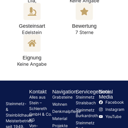
Lila,
Keine Angabe
Gesteinsart
Bewertung
Edelstein
7 Sterne
Eignung
Keine Angabe
Kontakt
Navigation
Servicegebiete
Social
Media
Alles aus
Grabsteine
Steinmetz
Facebook
Stein –
Stralsbach
Steinmetz-
Wohnen
Schlereth
Instagram
&
Steinmetz
Denkmalpflege
GmbH & Co.
Steinbildhauer
Burkardroth
YouTube
Material
KG
Meisterbetrieb
Steinmetz
Von-
Projekte
seit 1949.