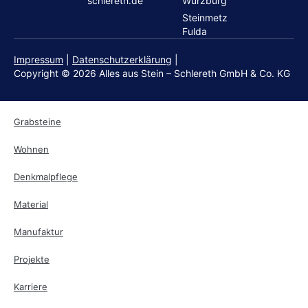
schlereth.de
Würzburg
Steinmetz
Fulda
Impressum
|
Datenschutzerklärung
|
Copyright © 2026 Alles aus Stein – Schlereth GmbH & Co. KG
Grabsteine
Wohnen
Denkmalpflege
Material
Manufaktur
Projekte
Karriere