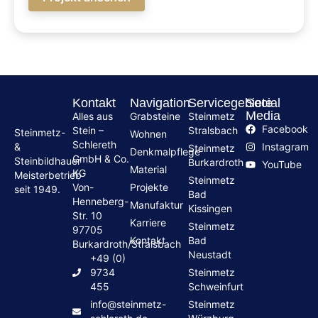
Kontakt
Navigation
Servicegebiete
Social
Media
Alles aus
Grabsteine
Steinmetz
Facebook
Stein –
Stralsbach
Steinmetz-
Wohnen
Schlereth
Instagram
&
Steinmetz
Denkmalpflege
GmbH & Co.
Steinbildhauer
Burkardroth
YouTube
Material
KG
Meisterbetrieb
Steinmetz
Von-
Projekte
seit 1949.
Bad
Henneberg-
Manufaktur
Kissingen
Str. 10
Karriere
Steinmetz
97705
Kontakt
Bad
Burkardroth/Stralsbach
Neustadt
+49 (0)
9734
Steinmetz
455
Schweinfurt
info@steinmetz-
Steinmetz