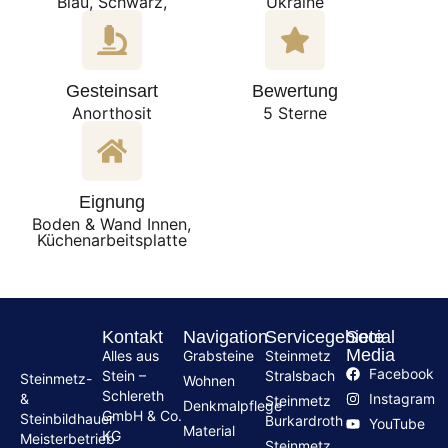
Blau, Schwarz,
Ukraine
Gesteinsart
Bewertung
Anorthosit
5 Sterne
Eignung
Boden & Wand Innen,
Küchenarbeitsplatte
Kontakt
Navigation
Servicegebiete
Social
Media
Alles aus
Grabsteine
Steinmetz
Facebook
Stein –
Stralsbach
Steinmetz-
Wohnen
Schlereth
Instagram
&
Steinmetz
Denkmalpflege
GmbH & Co.
Steinbildhauer
Burkardroth
YouTube
Material
KG
Meisterbetrieb
Steinmetz