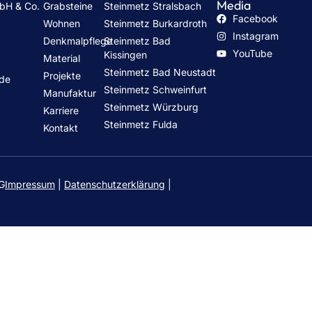
Media
mbH & Co.
Grabsteine
Steinmetz Stralsbach
Facebook
Wohnen
Steinmetz Burkardroth
Instagram
Denkmalpflege
Steinmetz Bad
h
YouTube
Kissingen
Material
Steinmetz Bad Neustadt
Projekte
.de
Steinmetz Schweinfurt
Manufaktur
Steinmetz Würzburg
Karriere
Steinmetz Fulda
Kontakt
KG
Impressum
|
Datenschutzerklärung
|