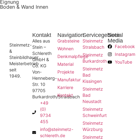
Eignung
Boden & Wand Innen
Kontakt
Navigation
Servicegebiete
Social
Media
Alles aus
Grabsteine
Steinmetz
Steinmetz-
Facebook
Stein –
Stralsbach
Wohnen
&
Schlereth
Instagram
Steinmetz
Denkmalpflege
Steinbildhauer
GmbH &
Burkardroth
YouTube
Meisterbetrieb
Material
Co. KG
Steinmetz
seit
Von-
Projekte
Bad
1949.
Henneberg-
Manufaktur
Kissingen
Str. 10
Karriere
Steinmetz
97705
Kontakt
Bad
Burkardroth/Stralsbach
Neustadt
+49
(0)
Steinmetz
9734
Schweinfurt
455
Steinmetz
info@steinmetz-
Würzburg
schlereth.de
Steinmetz