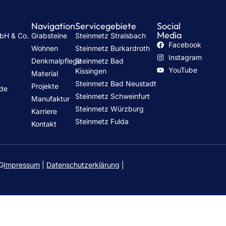
Navigation
Servicegebiete
Social
Media
mbH & Co.
Grabsteine
Steinmetz Stralsbach
Facebook
Wohnen
Steinmetz Burkardroth
Instagram
Denkmalpflege
Steinmetz Bad
h
YouTube
Kissingen
Material
Steinmetz Bad Neustadt
Projekte
.de
Steinmetz Schweinfurt
Manufaktur
Steinmetz Würzburg
Karriere
Steinmetz Fulda
Kontakt
KG
Impressum
|
Datenschutzerklärung
|