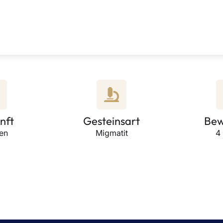
nft
Gesteinsart
Bew
ien
Migmatit
4