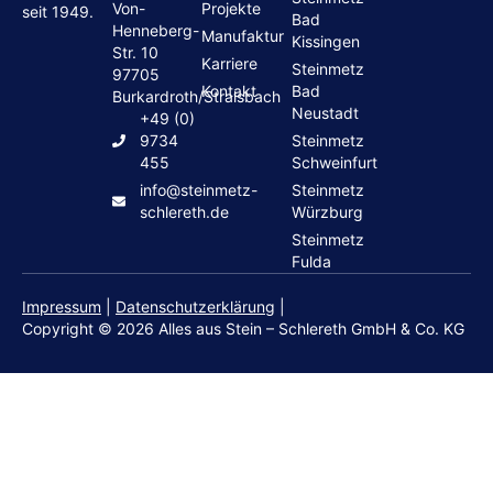
Von-
Projekte
seit 1949.
Bad
Henneberg-
Manufaktur
Kissingen
Str. 10
Karriere
Steinmetz
97705
Kontakt
Bad
Burkardroth/Stralsbach
Neustadt
+49 (0)
9734
Steinmetz
455
Schweinfurt
info@steinmetz-
Steinmetz
schlereth.de
Würzburg
Steinmetz
Fulda
Impressum
|
Datenschutzerklärung
|
Copyright © 2026 Alles aus Stein – Schlereth GmbH & Co. KG
Grabsteine
Wohnen