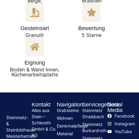
Beige,
Brasilien
Gesteinsart
Bewertung
Granulit
5 Sterne
Eignung
Boden & Wand Innen,
Küchenarbeitsplatte
Kontakt
Navigation
Servicegebiete
Social
Media
Alles aus
Grabsteine
Steinmetz
Facebook
Stein –
Stralsbach
Steinmetz-
Wohnen
Schlereth
Instagram
&
Steinmetz
Denkmalpflege
GmbH & Co.
Steinbildhauer
Burkardroth
YouTube
Material
KG
Meisterbetrieb
Steinmetz