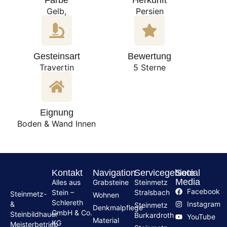
Farbe
Herkunft
Gelb,
Persien
Gesteinsart
Bewertung
Travertin
5 Sterne
Eignung
Boden & Wand Innen
Kontakt
Navigation
Servicegebiete
Social
Media
Alles aus
Grabsteine
Steinmetz
Facebook
Stein –
Stralsbach
Steinmetz-
Wohnen
Schlereth
Instagram
&
Steinmetz
Denkmalpflege
GmbH & Co.
Steinbildhauer
Burkardroth
YouTube
Material
KG
Meisterbetrieb