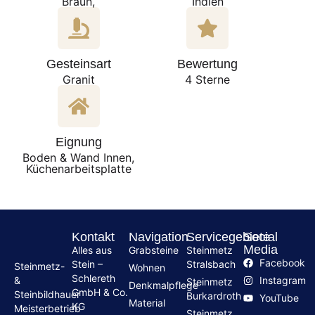
Braun,
Indien
Gesteinsart
Bewertung
Granit
4 Sterne
Eignung
Boden & Wand Innen,
Küchenarbeitsplatte
Kontakt
Navigation
Servicegebiete
Social
Media
Alles aus
Grabsteine
Steinmetz
Facebook
Stein –
Stralsbach
Steinmetz-
Wohnen
Schlereth
Instagram
&
Steinmetz
Denkmalpflege
GmbH & Co.
Steinbildhauer
Burkardroth
YouTube
Material
KG
Meisterbetrieb
Steinmetz