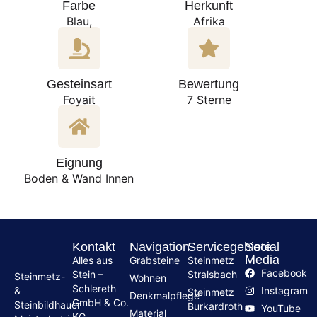
Farbe
Herkunft
Blau,
Afrika
Gesteinsart
Bewertung
Foyait
7 Sterne
Eignung
Boden & Wand Innen
Kontakt
Navigation
Servicegebiete
Social
Media
Alles aus
Grabsteine
Steinmetz
Facebook
Stein –
Stralsbach
Steinmetz-
Wohnen
Schlereth
Instagram
&
Steinmetz
Denkmalpflege
GmbH & Co.
Steinbildhauer
Burkardroth
YouTube
Material
KG