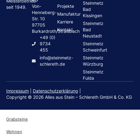
Meisterbetrieb
Steinmetz
Von-
Projekte
seit 1949.
Bad
Henneberg-
Manufaktur
Kissingen
Str. 10
Karriere
Steinmetz
97705
Kontakt
Bad
Burkardroth/Stralsbach
Neustadt
+49 (0)
9734
Steinmetz
455
Schweinfurt
info@steinmetz-
Steinmetz
schlereth.de
Würzburg
Steinmetz
Fulda
Impressum
|
Datenschutzerklärung
|
Copyright © 2026 Alles aus Stein – Schlereth GmbH & Co. KG
Grabsteine
Wohnen