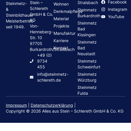
Facebook
Stein –
Stralsbach
Steinmetz-
Wohnen
Schlereth
Instagram
&
Steinmetz
Denkmalpflege
GmbH & Co.
Steinbildhauer
Burkardroth
YouTube
Material
KG
Meisterbetrieb
Steinmetz
Von-
Projekte
seit 1949.
Bad
Henneberg-
Manufaktur
Kissingen
Str. 10
Karriere
Steinmetz
97705
Kontakt
Bad
Burkardroth/Stralsbach
Neustadt
+49 (0)
9734
Steinmetz
455
Schweinfurt
info@steinmetz-
Steinmetz
schlereth.de
Würzburg
Steinmetz
Fulda
Impressum
|
Datenschutzerklärung
|
Copyright © 2026 Alles aus Stein – Schlereth GmbH & Co. KG