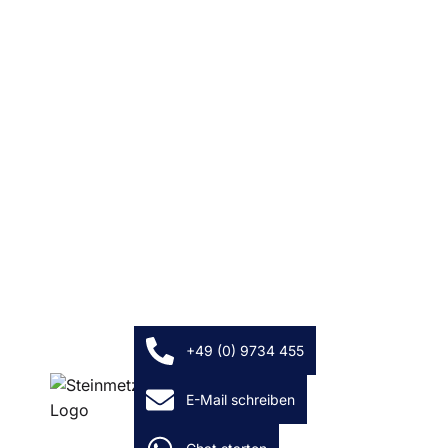
Wohnen
Denkmalpflege
Material
Manufaktur
Projekte
Karriere
Kontakt
Für Geschäftskunden
+49 (0) 9734 455
E-Mail schreiben
Impressum
|
Datenschutzerklärung