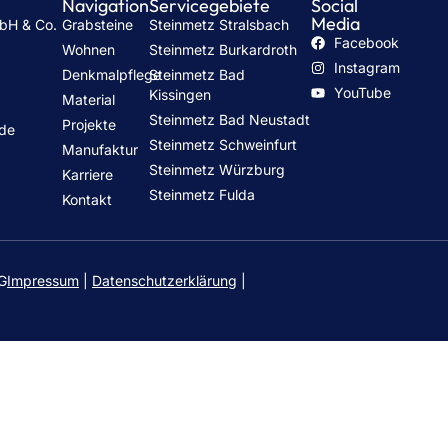
Navigation
Servicegebiete
Social
Media
mbH & Co.
Grabsteine
Steinmetz Stralsbach
Facebook
Wohnen
Steinmetz Burkardroth
Instagram
Denkmalpflege
Steinmetz Bad
h
YouTube
Kissingen
Material
Steinmetz Bad Neustadt
Projekte
.de
Steinmetz Schweinfurt
Manufaktur
Steinmetz Würzburg
Karriere
Steinmetz Fulda
Kontakt
KG
Impressum
|
Datenschutzerklärung
|