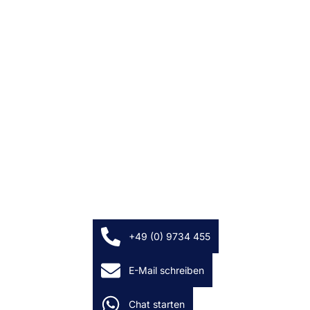
Wohnen
Denkmalpflege
Material
Manufaktur
Projekte
Karriere
Kontakt
Für Geschäftskunden
+49 (0) 9734 455
E-Mail schreiben
Impressum
|
Datenschutzerklärung
Chat starten