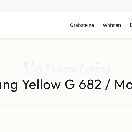
Grabsteine
Wohnen
Naturstein
ng Yellow G 682 / M