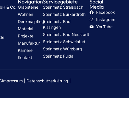
Navigation
Servicegebiete
Social
Media
mbH & Co.
Grabsteine
Steinmetz Stralsbach
Facebook
Wohnen
Steinmetz Burkardroth
Instagram
Denkmalpflege
Steinmetz Bad
h
YouTube
Kissingen
Material
Steinmetz Bad Neustadt
Projekte
.de
Steinmetz Schweinfurt
Manufaktur
Steinmetz Würzburg
Karriere
Steinmetz Fulda
Kontakt
KG
Impressum
|
Datenschutzerklärung
|