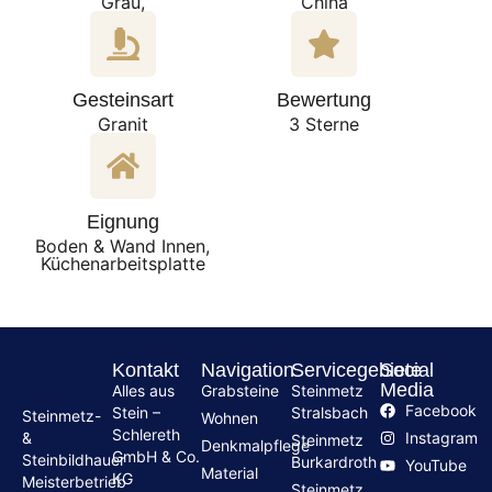
Grau,
China
Gesteinsart
Bewertung
Granit
3 Sterne
Eignung
Boden & Wand Innen,
Küchenarbeitsplatte
Kontakt
Navigation
Servicegebiete
Social
Media
Alles aus
Grabsteine
Steinmetz
Facebook
Stein –
Stralsbach
Steinmetz-
Wohnen
Schlereth
Instagram
&
Steinmetz
Denkmalpflege
GmbH & Co.
Steinbildhauer
Burkardroth
YouTube
Material
KG
Meisterbetrieb
Steinmetz