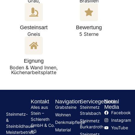
Grau,
Brasilien
Gesteinsart
Bewertung
Gneis
5 Sterne
Eignung
Boden & Wand Innen,
Küchenarbeitsplatte
Kontakt
Navigation
Servicegebiete
Social
Media
Alles aus
Grabsteine
Steinmetz
Facebook
Stein –
Stralsbach
Steinmetz-
Wohnen
Schlereth
Instagram
&
Steinmetz
Denkmalpflege
GmbH & Co.
Steinbildhauer
Burkardroth
YouTube
Material
KG
Meisterbetrieb
Steinmetz