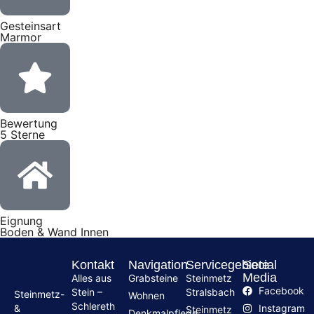
Gesteinsart
Marmor
Bewertung
5 Sterne
Eignung
Boden & Wand Innen
Kontakt
Navigation
Servicegebiete
Social
Media
Alles aus
Grabsteine
Steinmetz
Facebook
Stein –
Stralsbach
Steinmetz-
Wohnen
Schlereth
Instagram
&
Steinmetz
Denkmalpflege