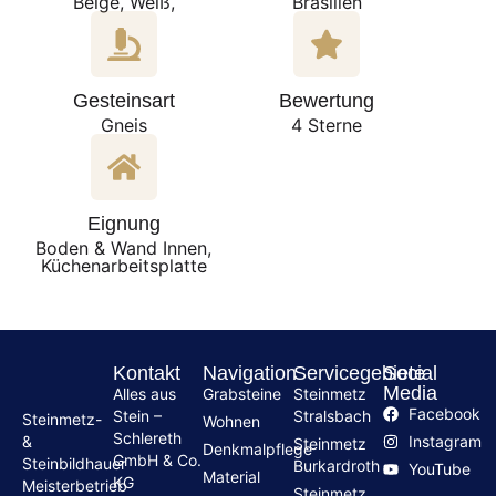
Beige, Weiß,
Brasilien
Gesteinsart
Bewertung
Gneis
4 Sterne
Eignung
Boden & Wand Innen,
Küchenarbeitsplatte
Kontakt
Navigation
Servicegebiete
Social
Media
Alles aus
Grabsteine
Steinmetz
Facebook
Stein –
Stralsbach
Steinmetz-
Wohnen
Schlereth
Instagram
&
Steinmetz
Denkmalpflege
GmbH & Co.
Steinbildhauer
Burkardroth
YouTube
Material
KG
Meisterbetrieb
Steinmetz