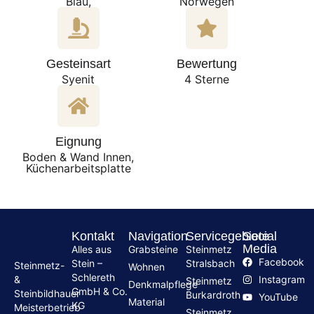
Blau,
Norwegen
Gesteinsart
Bewertung
Syenit
4 Sterne
Eignung
Boden & Wand Innen,
Küchenarbeitsplatte
Kontakt
Navigation
Servicegebiete
Social
Media
Alles aus
Grabsteine
Steinmetz
Facebook
Stein –
Stralsbach
Steinmetz-
Wohnen
Schlereth
Instagram
&
Steinmetz
Denkmalpflege
GmbH & Co.
Steinbildhauer
Burkardroth
YouTube
Material
KG
Meisterbetrieb
Steinmetz