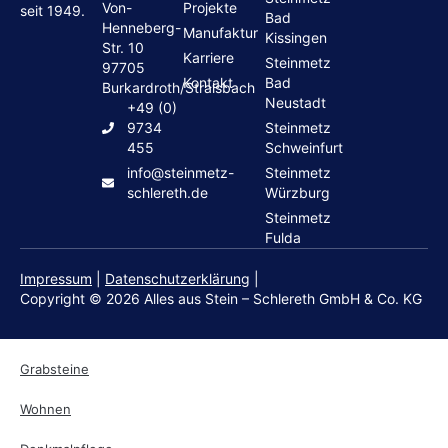
Von-
Projekte
seit 1949.
Bad
Henneberg-
Manufaktur
Kissingen
Str. 10
Karriere
Steinmetz
97705
Kontakt
Bad
Burkardroth/Stralsbach
Neustadt
+49 (0)
9734
Steinmetz
455
Schweinfurt
info@steinmetz-
Steinmetz
schlereth.de
Würzburg
Steinmetz
Fulda
Impressum
|
Datenschutzerklärung
|
Copyright © 2026 Alles aus Stein – Schlereth GmbH & Co. KG
Grabsteine
Wohnen