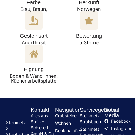
Farbe
Herkunft
Blau, Braun,
Norwegen
Gesteinsart
Bewertung
Anorthosit
5 Sterne
Eignung
Boden & Wand Innen,
Küchenarbeitsplatte
Kontakt
Navigation
Servicegebiete
Social
Media
Alles aus
Grabsteine
Steinmetz
Facebook
Stein –
Stralsbach
Steinmetz-
Wohnen
Schlereth
Instagram
&
Steinmetz
Denkmalpflege
GmbH & Co.
Steinbildhauer