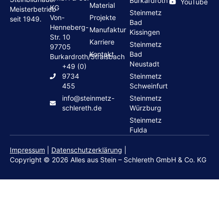
Burkardroth
YouTube
Material
KG
Meisterbetrieb
Steinmetz
Von-
Projekte
seit 1949.
Bad
Henneberg-
Manufaktur
Kissingen
Str. 10
Karriere
Steinmetz
97705
Kontakt
Bad
Burkardroth/Stralsbach
Neustadt
+49 (0)
9734
Steinmetz
455
Schweinfurt
info@steinmetz-
Steinmetz
schlereth.de
Würzburg
Steinmetz
Fulda
Impressum
|
Datenschutzerklärung
|
Copyright © 2026 Alles aus Stein – Schlereth GmbH & Co. KG
Grabsteine