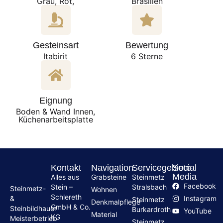
Grau, Rot,
Brasilien
Gesteinsart
Bewertung
Itabirit
6 Sterne
Eignung
Boden & Wand Innen,
Küchenarbeitsplatte
Kontakt
Navigation
Servicegebiete
Social
Media
Alles aus
Grabsteine
Steinmetz
Facebook
Stein –
Stralsbach
Steinmetz-
Wohnen
Schlereth
Instagram
&
Steinmetz
Denkmalpflege
GmbH & Co.
Steinbildhauer
Burkardroth
YouTube
Material
KG
Meisterbetrieb
Steinmetz