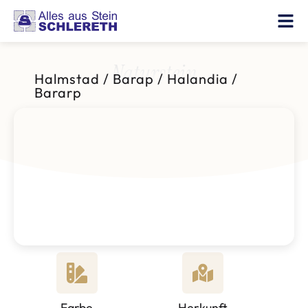
Naturstein
Halmstad / Barap / Halandia /
Bararp
Farbe
Herkunft