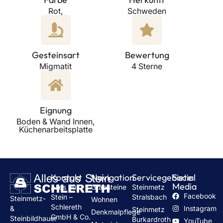
Rot,
Schweden
Gesteinsart
Bewertung
Migmatit
4 Sterne
Eignung
Boden & Wand Innen,
Küchenarbeitsplatte
Kontakt
Navigation
Servicegebiete
Social
Media
Alles aus
Grabsteine
Steinmetz
Facebook
Stein –
Stralsbach
Steinmetz-
Wohnen
Schlereth
Instagram
&
Steinmetz
Denkmalpflege
GmbH & Co.
Steinbildhauer
Burkardroth
YouTube