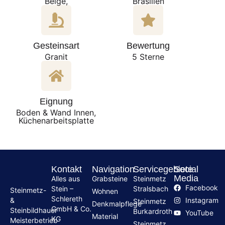
Beige,
Brasilien
Gesteinsart
Bewertung
Granit
5 Sterne
Eignung
Boden & Wand Innen,
Küchenarbeitsplatte
Kontakt
Navigation
Servicegebiete
Social
Media
Alles aus
Grabsteine
Steinmetz
Facebook
Stein –
Stralsbach
Steinmetz-
Wohnen
Schlereth
Instagram
&
Steinmetz
Denkmalpflege
GmbH & Co.
Steinbildhauer
Burkardroth
YouTube
Material
KG
Meisterbetrieb
Steinmetz