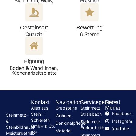
Blau, Grün, Weiß,
Brasilien
Gesteinsart
Bewertung
Quarzit
6 Sterne
Eignung
Boden & Wand Innen,
Küchenarbeitsplatte
Kontakt
Navigation
Servicegebiete
Social
Media
Alles aus
Grabsteine
Steinmetz
Facebook
Stein –
Stralsbach
Steinmetz-
Wohnen
Schlereth
Instagram
&
Steinmetz
Denkmalpflege
GmbH & Co.
Steinbildhauer
Burkardroth
YouTube
Material
KG
Meisterbetrieb
Steinmetz