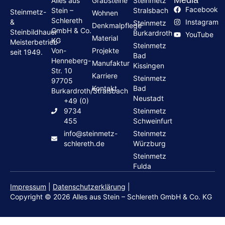
Alles aus
Grabsteine
Steinmetz
Facebook
Stein –
Stralsbach
Steinmetz-
Wohnen
Schlereth
Instagram
&
Steinmetz
Denkmalpflege
GmbH & Co.
Steinbildhauer
Burkardroth
YouTube
Material
KG
Meisterbetrieb
Steinmetz
Von-
Projekte
seit 1949.
Bad
Henneberg-
Manufaktur
Kissingen
Str. 10
Karriere
Steinmetz
97705
Kontakt
Bad
Burkardroth/Stralsbach
Neustadt
+49 (0)
9734
Steinmetz
455
Schweinfurt
info@steinmetz-
Steinmetz
schlereth.de
Würzburg
Steinmetz
Fulda
Impressum
|
Datenschutzerklärung
|
Copyright © 2026 Alles aus Stein – Schlereth GmbH & Co. KG