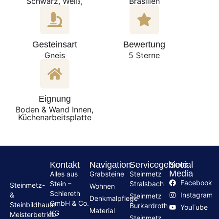
Schwarz, Weiß,
Brasilien
Gesteinsart
Bewertung
Gneis
5 Sterne
Eignung
Boden & Wand Innen,
Küchenarbeitsplatte
Kontakt
Navigation
Servicegebiete
Social
Media
Alles aus
Grabsteine
Steinmetz
Facebook
Stein –
Stralsbach
Steinmetz-
Wohnen
Schlereth
Instagram
&
Steinmetz
Denkmalpflege
GmbH & Co.
Steinbildhauer
Burkardroth
YouTube
Material
KG
Meisterbetrieb
Steinmetz