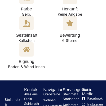
Farbe
Herkunft
Gelb,
Keine Angabe
Gesteinsart
Bewertung
Kalkstein
6 Sterne
Eignung
Boden & Wand Innen
Kontakt
Navigation
Servicegebiete
Social
Media
Alles aus
Grabsteine
Steinmetz
Facebook
Stein –
Stralsbach
Steinmetz-
Wohnen
Schlereth
Instagram
&
Steinmetz
Denkmalpflege