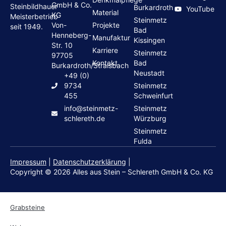
GmbH & Co.
Steinbildhauer
Burkardroth
YouTube
Material
KG
Meisterbetrieb
Steinmetz
Von-
Projekte
seit 1949.
Bad
Henneberg-
Manufaktur
Kissingen
Str. 10
Karriere
Steinmetz
97705
Kontakt
Bad
Burkardroth/Stralsbach
Neustadt
+49 (0)
9734
Steinmetz
455
Schweinfurt
info@steinmetz-
Steinmetz
schlereth.de
Würzburg
Steinmetz
Fulda
Impressum
|
Datenschutzerklärung
|
Copyright © 2026 Alles aus Stein – Schlereth GmbH & Co. KG
Grabsteine